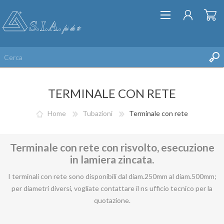
TERMINALE CON RETE
Home
Tubazioni
Terminale con rete
Terminale con rete con risvolto, esecuzione
REGISTRATI
in lamiera zincata.
ACCESSO
LISTA DEI DESIDERI
I terminali con rete sono disponibili dal diam.250mm al diam.500mm;
per diametri diversi, vogliate contattare il ns ufficio tecnico per la
quotazione.