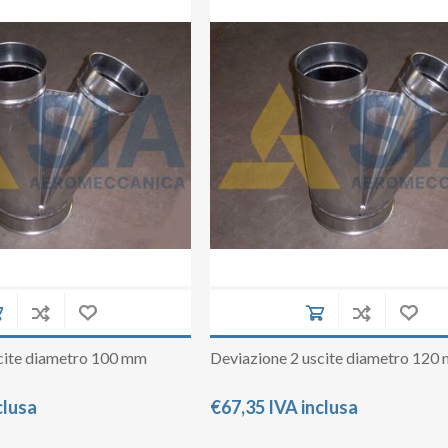
Raddrizzatore di flusso
Serrande di chiusura a comando automati
Serrande di chiusura a comando Manuale
Spia Prelievi
Terminale ACA
Terminale con rete
Tubi in lamiera zincata
Tubo flessibile
Virole
cite diametro 100 mm
Deviazione 2 uscite diametro 120
clusa
€67,35 IVA inclusa