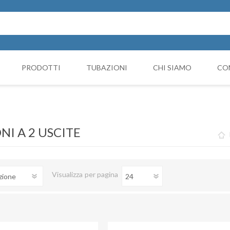
PRODOTTI
TUBAZIONI
CHI SIAMO
CO
Cappello Cinese
NICIATURA
GRUPPI FILTRANTI
COMP
Collari e monocollari
MO
NI A 2 USCITE
Collettori
Coni di riduzione
Visualizza
per pagina
Curve
Deviazioni
Giunto Antivibrante