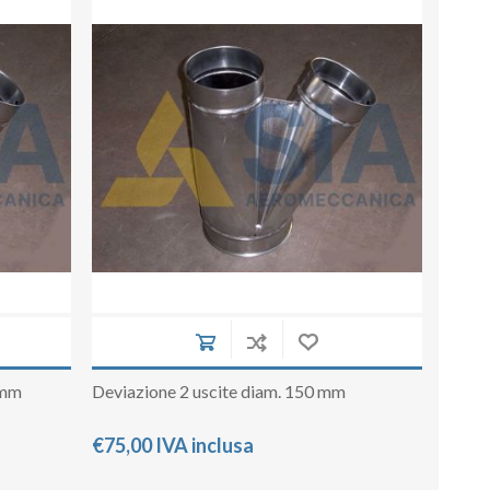
su deviazioni
curve 90°
co
Serrande
Elettropneumatiche
Serranda a Catena
Serrande Pneumatiche
Serranda a Ghigliottina
Serranda a Farfalla
 mm
Deviazione 2 uscite diam. 150 mm
€75,00 IVA inclusa