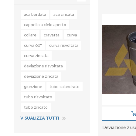
aca bordata
aca zincata
cappello a cielo aperto
collare
cravatta
curva
curva 60°
curva risvoltata
curva zincata
deviazione risvoltata
deviazione zincata
giunzione
tubo calandrato
tubo risvoltato
tubo zincato
VISUALIZZA TUTTI
Deviazione 2 us