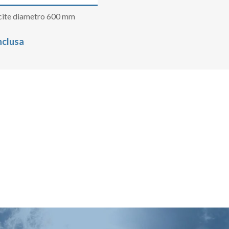
cite diametro 600 mm
nclusa