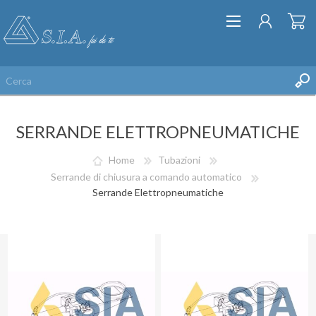
SERRANDE ELETTROPNEUMATICHE
Home
Tubazioni
Serrande di chiusura a comando automatico
Serrande Elettropneumatiche
REGISTRATI
ACCESSO
LISTA DEI DESIDERI