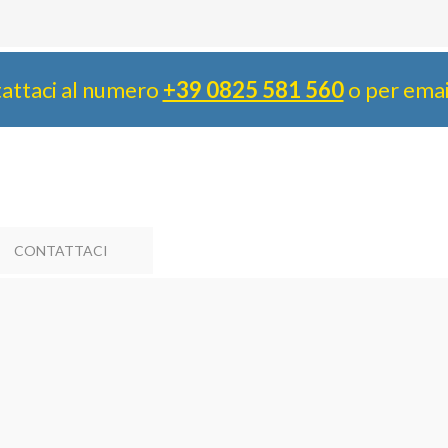
attaci al numero
+39 0825 581 560
o per ema
CONTATTACI