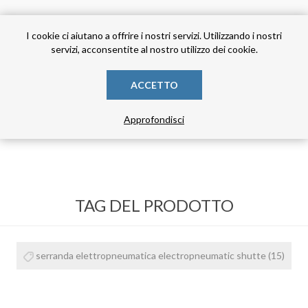
alternata o continua, completa di portatubi, silenziatori girevoli, tubi e 
I cookie ci aiutano a offrire i nostri servizi. Utilizzando i nostri
ting or continuous current with pipes carrier, revolving silencers, pipes
servizi, acconsentite al nostro utilizzo dei cookie.
 alternatif ou continu, complète de porte-tuyaux, silencieux, tournants
chsel oder Gleichstrom inkl. Rohrhalterung, drehbaren Schalldämpfern, 
ACCETTO
 o continua completa de soportes porta manguer, silenciadores giratorios
Approfondisci
TAG DEL PRODOTTO
serranda elettropneumatica electropneumatic shutte
(15)