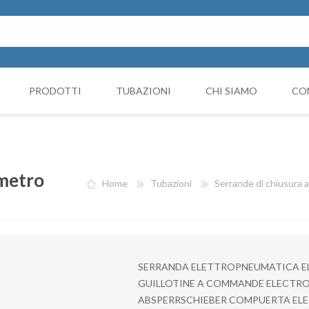
PRODOTTI
TUBAZIONI
CHI SIAMO
CO
Cappello Cinese
NICIATURA
GRUPPI FILTRANTI
COMP
Collari e monocollari
MO
metro
Home
Tubazioni
Serrande di chiusura
Collettori
Coni di riduzione
Curve
SERRANDA ELETTROPNEUMATICA E
Deviazioni
GUILLOTINE A COMMANDE ELECTR
ABSPERRSCHIEBER COMPUERTA E
Giunto Antivibrante