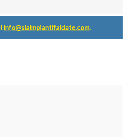
il
info@siaimpiantifaidate.com
.