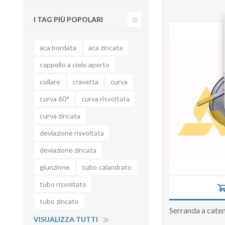
I TAG PIÙ POPOLARI
aca bordata
aca zincata
cappello a cielo aperto
collare
cravatta
curva
curva 60°
curva risvoltata
curva zincata
deviazione risvoltata
deviazione zincata
giunzione
tubo calandrato
tubo risvoltato
tubo zincato
Serranda a cat
VISUALIZZA TUTTI