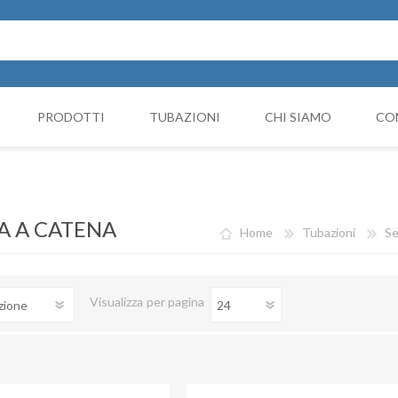
PRODOTTI
TUBAZIONI
CHI SIAMO
CO
Cappello Cinese
NICIATURA
GRUPPI FILTRANTI
COMP
Collari e monocollari
MO
A A CATENA
Home
Tubazioni
Se
Collettori
Coni di riduzione
Visualizza
per pagina
Curve
Deviazioni
Giunto Antivibrante