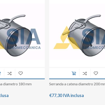
Raddrizzatore di flusso
Serrande di chiusura a comando automati
Serrande di chiusura a comando Manuale
Spia Prelievi
Terminale ACA
Terminale con rete
Tubi in lamiera zincata
Tubo flessibile
Virole
ena diametro 180 mm
Serranda a catena diametro 200 
clusa
€77,30 IVA inclusa