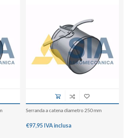
su deviazioni
curve 90°
co
Serrande
Elettropneumatiche
Serranda a Catena
Serrande Pneumatiche
Serranda a Ghigliottina
Serranda a Farfalla
mm
Serranda a catena diametro 250 mm
€97,95 IVA inclusa