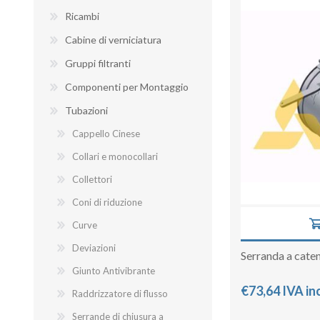
Ricambi
Cabine di verniciatura
Gruppi filtranti
BANCHI ASPIRANTI
Componenti per Montaggio
Tubazioni
Cappello Cinese
Collari e monocollari
Collettori
Coni di riduzione
Curve
Deviazioni
Serranda a cat
Giunto Antivibrante
€73,64 IVA in
Raddrizzatore di flusso
Serrande di chiusura a