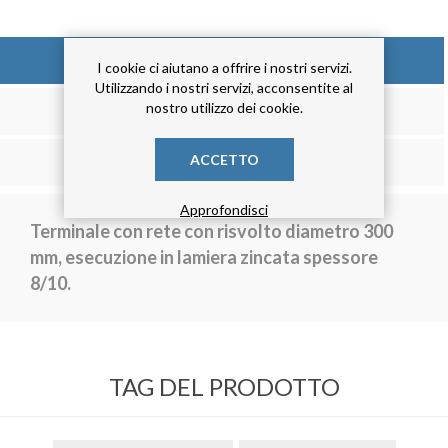
DESCRIZIONE
I cookie ci aiutano a offrire i nostri servizi.
Utilizzando i nostri servizi, acconsentite al
nostro utilizzo dei cookie.
RECENSIONE
ACCETTO
CONTATTACI
Approfondisci
Terminale con rete con risvolto diametro 300
mm, esecuzione in lamiera zincata spessore
8/10.
TAG DEL PRODOTTO