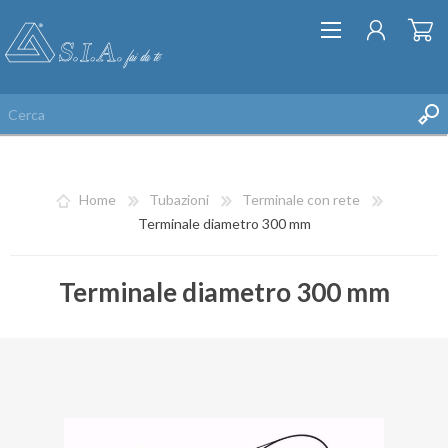
Home
Tubazioni
Terminale con rete
Terminale diametro 300 mm
Terminale diametro 300 mm
REGISTRATI
ACCESSO
LISTA DEI DESIDERI