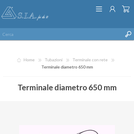
Home
Tubazioni
Terminale con rete
Terminale diametro 650 mm
Terminale diametro 650 mm
REGISTRATI
ACCESSO
LISTA DEI DESIDERI