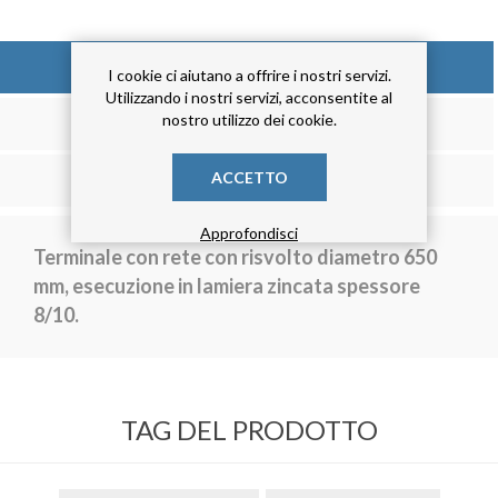
DESCRIZIONE
I cookie ci aiutano a offrire i nostri servizi.
Utilizzando i nostri servizi, acconsentite al
nostro utilizzo dei cookie.
RECENSIONE
ACCETTO
CONTATTACI
Approfondisci
Terminale con rete con risvolto diametro 650
mm, esecuzione in lamiera zincata spessore
8/10.
TAG DEL PRODOTTO