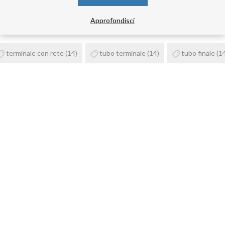
TAG DEL PRODOTTO
Approfondisci
terminale con rete
(14)
tubo terminale
(14)
tubo finale
(1