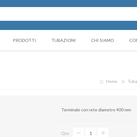
PRODOTTI
TUBAZIONI
CHI SIAMO
CO
Cappello Cinese
NICIATURA
GRUPPI FILTRANTI
COMP
Collari e monocollari
MO
Home
Tuba
Collettori
Coni di riduzione
Terminale con rete diametro 400 mm
Curve
Deviazioni
Qty:
Giunto Antivibrante