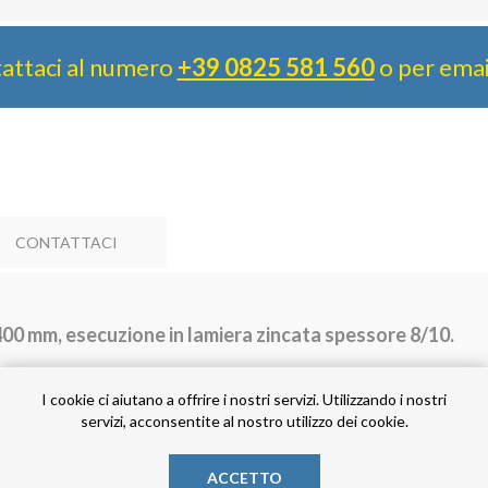
attaci al numero
+39 0825 581 560
o per ema
CONTATTACI
400 mm, esecuzione in lamiera zincata spessore 8/10.
I cookie ci aiutano a offrire i nostri servizi. Utilizzando i nostri
servizi, acconsentite al nostro utilizzo dei cookie.
ACCETTO