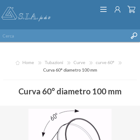
Home
Tubazioni
Curve
curve 60°
Curva 60° diametro 100 mm
Curva 60° diametro 100 mm
REGISTRATI
ACCESSO
LISTA DEI DESIDERI