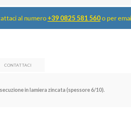
attaci al numero
+39 0825 581 560
o per ema
CONTATTACI
secuzione in lamiera zincata (spessore 6/10).