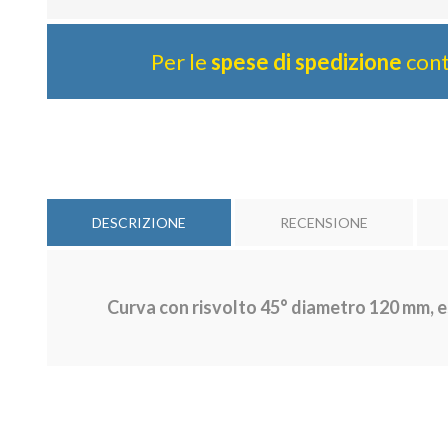
Per le
spese di spedizione
cont
DESCRIZIONE
RECENSIONE
Curva con risvolto 45° diametro 120 mm, e