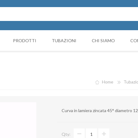
PRODOTTI
TUBAZIONI
CHI SIAMO
CO
Cappello Cinese
NICIATURA
GRUPPI FILTRANTI
COMP
Collari e monocollari
MO
Home
Tubazio
Collettori
Coni di riduzione
Curva in lamiera zincata 45° diametro 
Curve
Deviazioni
Qty:
Giunto Antivibrante