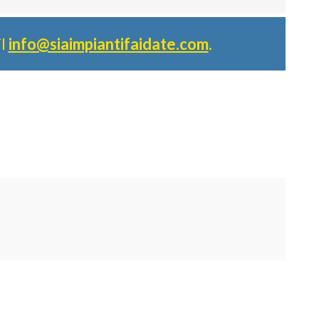
il
info@siaimpiantifaidate.com
.