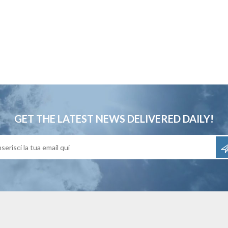
GET THE LATEST NEWS
DELIVERED DAILY!