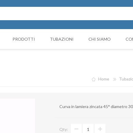
PRODOTTI
TUBAZIONI
CHI SIAMO
CO
Cappello Cinese
NICIATURA
GRUPPI FILTRANTI
COMP
Collari e monocollari
MO
Home
Tubazio
Collettori
Coni di riduzione
Curva in lamiera zincata 45° diametro 
Curve
Deviazioni
Qty:
Giunto Antivibrante