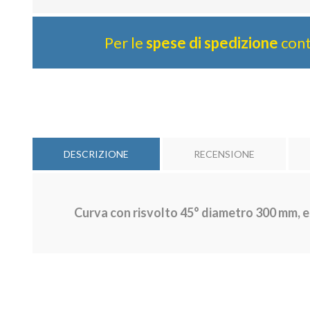
Per le
spese di spedizione
cont
DESCRIZIONE
RECENSIONE
Curva con risvolto 45° diametro 300 mm, e