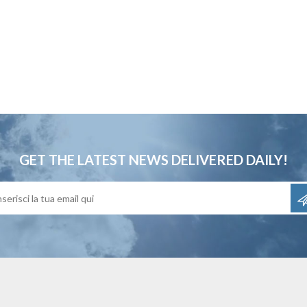
GET THE LATEST NEWS
DELIVERED DAILY!