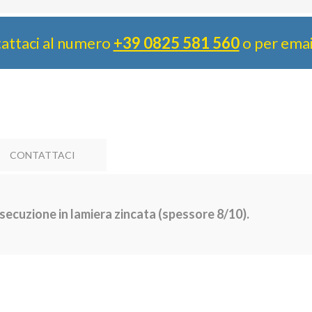
attaci al numero
+39 0825 581 560
o per ema
CONTATTACI
secuzione in lamiera zincata (spessore 8/10).