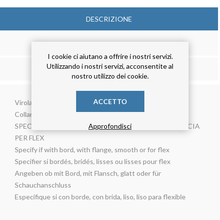
DESCRIZIONE
RECENSIONE
I cookie ci aiutano a offrire i nostri servizi.
Utilizzando i nostri servizi, acconsentite al
CONTATTACI
nostro utilizzo dei cookie.
ACCETTO
Virola R/L diametro 220 mm.
Collarino per tubo Flessibile
SPECIFICARE SE BORDATA, FLANGIATA, LISCIA O LISCIA
Approfondisci
PER FLEX
Specify if with bord, with flange, smooth or for flex
Specifier si bordés, bridés, lisses ou lisses pour flex
Angeben ob mit Bord, mit Flansch, glatt oder für
Schauchanschluss
Especifique si con borde, con brida, liso, liso para flexible