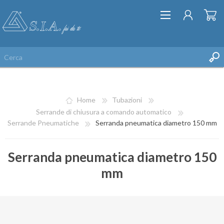
Home
Tubazioni
Serrande di chiusura a comando automatico
Serrande Pneumatiche
Serranda pneumatica diametro 150 mm
REGISTRATI
Serranda pneumatica diametro 150
ACCESSO
mm
LISTA DEI DESIDERI