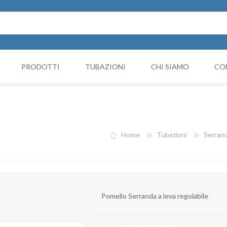
PRODOTTI
TUBAZIONI
CHI SIAMO
CO
Cappello Cinese
NICIATURA
GRUPPI FILTRANTI
COMP
Collari e monocollari
MO
Home
Tubazioni
Serran
Collettori
Coni di riduzione
Curve
Pomello Serranda a leva regolabile
Deviazioni
Giunto Antivibrante