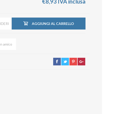
€8,93 IVA inclusa
su deviazioni
curve 90°
co
Serrande
Elettropneumatiche
IDERI
AGGIUNGI AL CARRELLO
Serranda a Catena
Serrande Pneumatiche
Serranda a Ghigliottina
Serranda a Farfalla