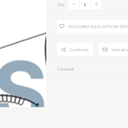
Qty:
Raddrizzatore di flusso
Serrande di chiusura a comando automati
AGGIUNGI ALLA LISTA DEI DES
Serrande di chiusura a comando Manuale
Spia Prelievi
Terminale ACA
Terminale con rete
Condividi
Tubi in lamiera zincata
Tubo flessibile
Virole