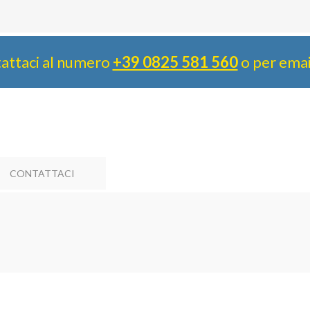
attaci al numero
+39 0825 581 560
o per ema
CONTATTACI