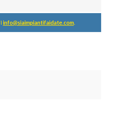
il
info@siaimpiantifaidate.com
.