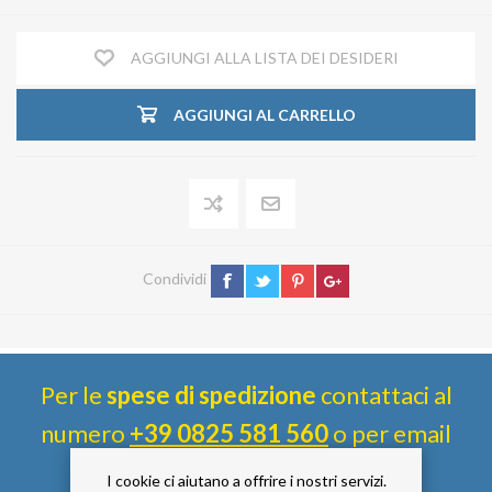
AGGIUNGI ALLA LISTA DEI DESIDERI
AGGIUNGI AL CARRELLO
Condividi
Per le
spese di spedizione
contattaci al
numero
+39 0825 581 560
o per email
info@siaimpiantifaidate.com
.
I cookie ci aiutano a offrire i nostri servizi.