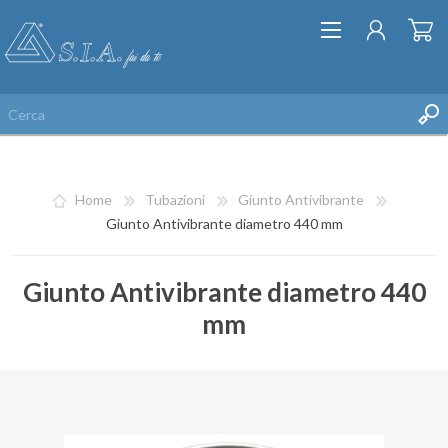
Home
Tubazioni
Giunto Antivibrante
Giunto Antivibrante diametro 440 mm
Giunto Antivibrante diametro 440
REGISTRATI
mm
ACCESSO
LISTA DEI DESIDERI