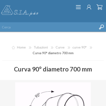
Home
Tubazioni
Curve
curve 90°
Curva 90° diametro 700 mm
Curva 90° diametro 700 mm
REGISTRATI
ACCESSO
LISTA DEI DESIDERI