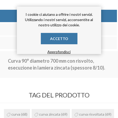
I cookie ci aiutano a offrire i nostri servizi.
DESCRIZIONE
Utilizzando i nostri servizi, acconsentite al
nostro utilizzo dei cookie.
RECENSIONE
ACCETTO
CONTATTACI
Approfondisci
Curva 90° diametro 700 mm con risvolto,
esecuzione in lamiera zincata (spessore 8/10).
TAG DEL PRODOTTO
curva
(68)
curva zincata
(69)
curva risvoltata
(69)