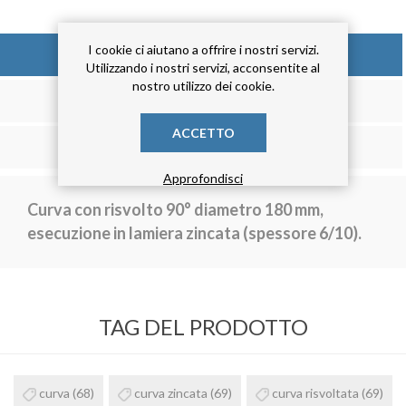
I cookie ci aiutano a offrire i nostri servizi.
DESCRIZIONE
Utilizzando i nostri servizi, acconsentite al
nostro utilizzo dei cookie.
RECENSIONE
ACCETTO
CONTATTACI
Approfondisci
Curva con risvolto 90° diametro 180 mm,
esecuzione in lamiera zincata (spessore 6/10).
TAG DEL PRODOTTO
curva
(68)
curva zincata
(69)
curva risvoltata
(69)