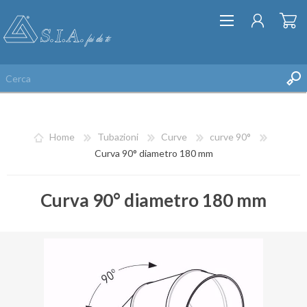
Home
Tubazioni
Curve
curve 90°
Curva 90° diametro 180 mm
Curva 90° diametro 180 mm
REGISTRATI
ACCESSO
LISTA DEI DESIDERI