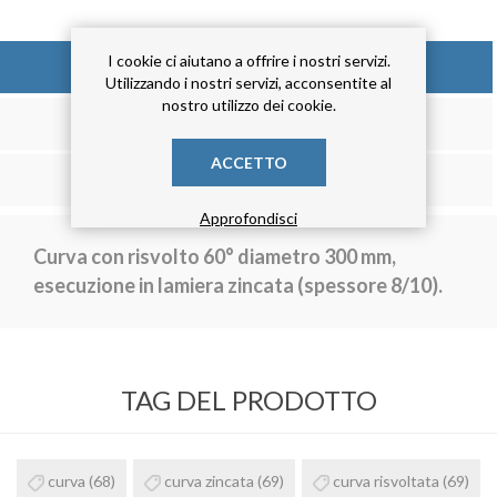
I cookie ci aiutano a offrire i nostri servizi.
DESCRIZIONE
Utilizzando i nostri servizi, acconsentite al
nostro utilizzo dei cookie.
RECENSIONE
ACCETTO
CONTATTACI
Approfondisci
Curva con risvolto 60° diametro 300 mm,
esecuzione in lamiera zincata (spessore 8/10).
TAG DEL PRODOTTO
curva
(68)
curva zincata
(69)
curva risvoltata
(69)