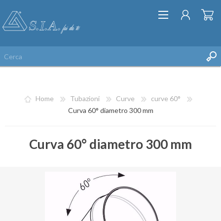
Home
Tubazioni
Curve
curve 60°
Curva 60° diametro 300 mm
Curva 60° diametro 300 mm
REGISTRATI
ACCESSO
LISTA DEI DESIDERI