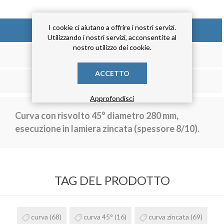
I cookie ci aiutano a offrire i nostri servizi.
DESCRIZIONE
Utilizzando i nostri servizi, acconsentite al
nostro utilizzo dei cookie.
RECENSIONE
ACCETTO
CONTATTACI
Approfondisci
Curva con risvolto 45° diametro 280 mm,
esecuzione in lamiera zincata (spessore 8/10).
TAG DEL PRODOTTO
curva
(68)
curva 45°
(16)
curva zincata
(69)