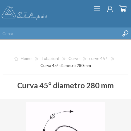
Home
Tubazioni
Curve
curve 45 °
Curva 45° diametro 280 mm
Curva 45° diametro 280 mm
REGISTRATI
ACCESSO
LISTA DEI DESIDERI