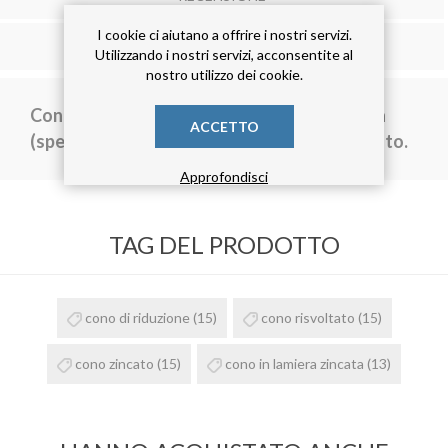
I cookie ci aiutano a offrire i nostri servizi.
CONTATTACI
Utilizzando i nostri servizi, acconsentite al
nostro utilizzo dei cookie.
Cono di riduzione centrale in lamiera zincata
ACCETTO
(spessore 6/10) diametro 400 mm, con risvolto.
Approfondisci
TAG DEL PRODOTTO
cono di riduzione
(15)
cono risvoltato
(15)
cono zincato
(15)
cono in lamiera zincata
(13)