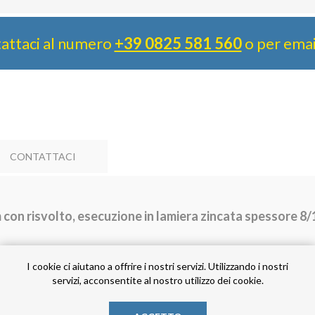
attaci al numero
+39 0825 581 560
o per ema
CONTATTACI
con risvolto, esecuzione in lamiera zincata spessore 8/
I cookie ci aiutano a offrire i nostri servizi. Utilizzando i nostri
servizi, acconsentite al nostro utilizzo dei cookie.