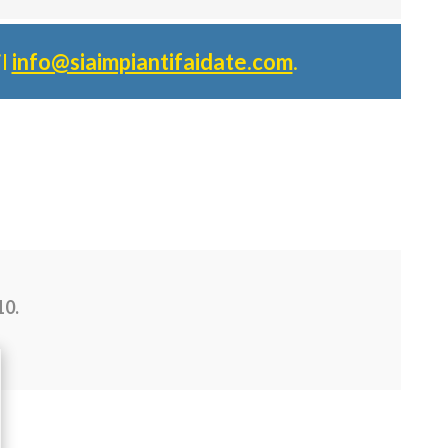
il
info@siaimpiantifaidate.com
.
10.