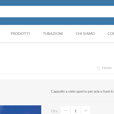
PRODOTTI
TUBAZIONI
CHI SIAMO
CO
Cappello Cinese
NICIATURA
GRUPPI FILTRANTI
COMP
Collari e monocollari
MO
Home
Collettori
Coni di riduzione
Cappello a cielo aperto per aria o fumi 
Curve
Deviazioni
Qty:
Giunto Antivibrante