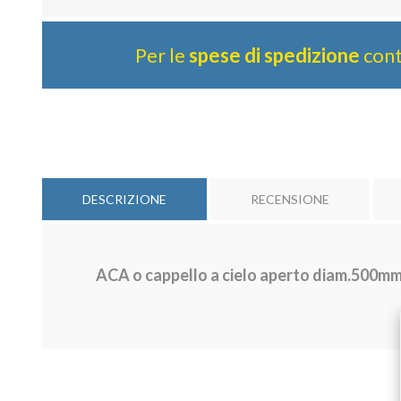
Per le
spese di spedizione
cont
DESCRIZIONE
RECENSIONE
ACA o cappello a cielo aperto diam.500mm 