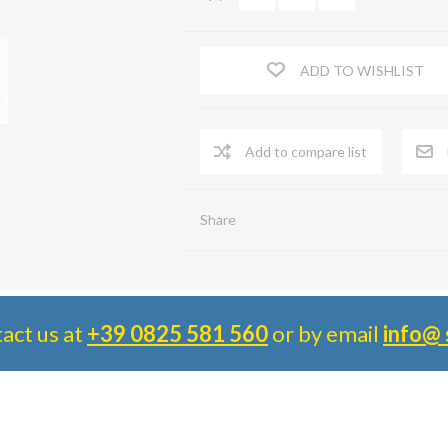
ADD TO WISHLIST
Share
tact us at
+39 0825 581 560
or by email
info@ 