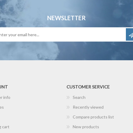
NEWSLETTER
UNT
CUSTOMER SERVICE
r info
Search
es
Recently viewed
Compare products list
 cart
New products