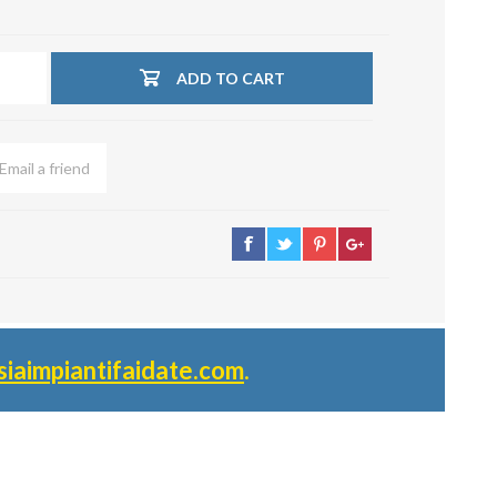
ADD TO CART
siaimpiantifaidate.com
.