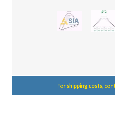
For
shipping costs
, con