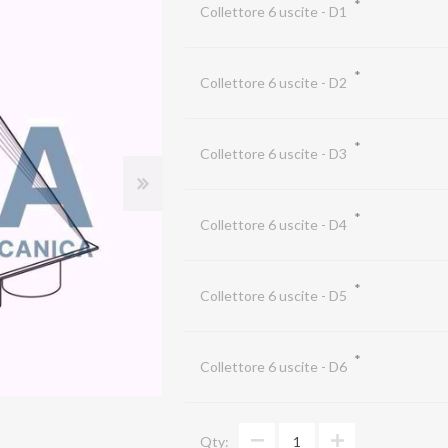
*
Collettore 6 uscite - D1
FLOW STRAIGHTENERS
Serrande di chiusura a comando automatico
*
Collettore 6 uscite - D2
Shutters
*
Spia Prelievi
Collettore 6 uscite - D3
ACA
*
Collettore 6 uscite - D4
Terminal end piece
Zinc-coated sheet iron pipes
*
Collettore 6 uscite - D5
Flexible pipe
Virole
*
Collettore 6 uscite - D6
Qty: