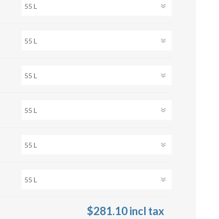
su deviazioni
curve 90°
Serrande
Elettropneumatiche
Serranda a Catena
Serrande Pneumatiche
Serranda a Ghigliottina
Serranda a Farfalla
$281.10 incl tax