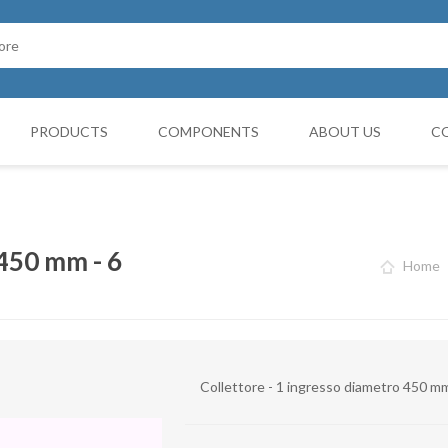
PRODUCTS
COMPONENTS
ABOUT US
C
Cappello Cinese
G BOOTH
HOSES FILTERS
Collars and monocollars
 450 mm - 6
Home
Collettori
Reduction cones
Curves
Collettore - 1 ingresso diametro 450 mm
Deviations
VIBRATATION DAMPERS